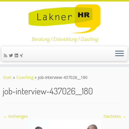
Beratung | Entwicklung | Coaching
Zum
Inhalt
Start
»
Coaching
»
job-interview-437026__180
springen
job-interview-437026__180
← Vorheriges
Nächstes →