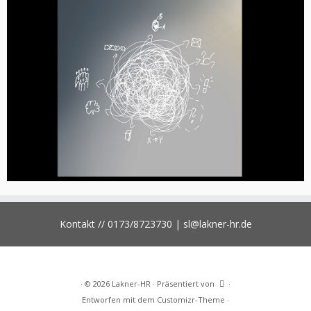
Kontakt // 0173/8723730 | sl@lakner-hr.de
·
© 2026
Lakner-HR
·
Präsentiert von
·
Entworfen mit dem
Customizr-Theme
·